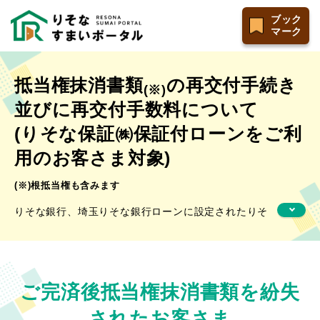
ブック
マーク
抵当権抹消書類
の再交付手続き
(※)
並びに再交付手数料について
(りそな保証㈱保証付ローンをご利
用のお客さま対象)
(※)根抵当権も含みます
りそな銀行、埼玉りそな銀行ローンに設定されたりそ
な保証㈱の抵当権抹消手続きに要する書類を紛失等さ
れ、書類の再交付をご希望されているお客さまへご案
内します。
りそな銀行、埼玉りそな銀行ローン以外のお借入れを
ご完済後抵当権抹消書類を紛失
ご利用のお客さまは
りそな保証㈱事務部宛て
に直接ご
されたお客さま
連絡をお願いします。