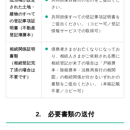
抵当権が設定
共同担保目録付のものをご提出くだ
された土地・
さい。
建物のすべて
共同担保すべての登記事項証明書を
の登記事項証
ご提出ください。（コピー可／登記
明書（不動産
情報サービスでの取得可）
登記簿謄本）
相続関係証明
債務者さまがお亡くなりになってお
書類
り、相続人さまがご依頼される際に
（相続登記完
相続登記が未了の場合は「戸籍謄
了済の場合は
本・除籍謄本・法務局発行の相関
不要です）
図」の相続関係が分かるいずれかの
書類をご提出ください。（本籍記載
不要／コピー可）
2. 必要書類の送付