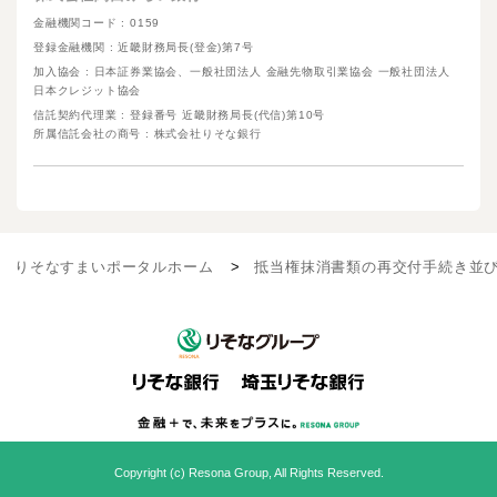
金融機関コード : 0159
登録金融機関 : 近畿財務局長(登金)第7号
加入協会 : 日本証券業協会、一般社団法人 金融先物取引業協会 一般社団法人
日本クレジット協会
信託契約代理業 : 登録番号 近畿財務局長(代信)第10号
所属信託会社の商号 : 株式会社りそな銀行
りそなすまいポータルホーム
抵当権抹消書類の再交付手続き並
Copyright (c) Resona Group, All Rights Reserved.