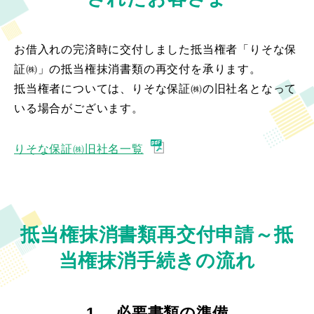
なお、抵当権抹消手続きに要する書類一式がお手元に
あり、期限経過・汚損等で差替えをご希望のお客さま
お借入れの完済時に交付しました抵当権者「りそな保
はお取引店へご連絡をお願いします。
証㈱」の抵当権抹消書類の再交付を承ります。
抵当権者については、りそな保証㈱の旧社名となって
いる場合がございます。
りそな保証㈱旧社名一覧
抵当権抹消書類再交付申請～抵
当権抹消手続きの流れ
1. 必要書類の準備