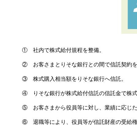
①
社内で株式給付規程を整備。
②
お客さまとりそな銀行との間で信託契約を
③
株式購入相当額をりそな銀行へ信託。
④
りそな銀行が株式給付信託の信託金で株
⑤
お客さまから役員等に対し、業績に応じ
⑥
退職等により、役員等が信託財産の受給