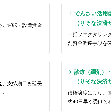
」
でんさい活用
（りそな決済
応。運転・設備資金
一括ファクタリン
た資金調達手段を
診療（調剤）
（りそな決済
能。支払期日を延長
す。
債権譲渡により、国
約40日早く受けと