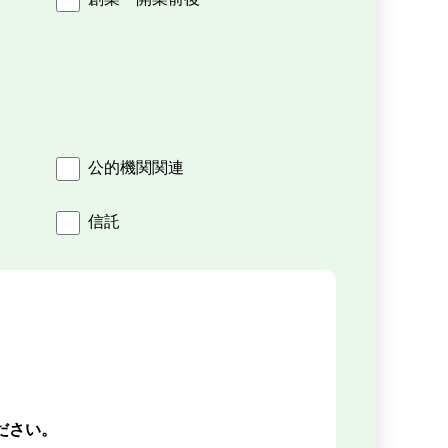
公的機関関連
信託
ださい。