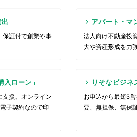
貸出
アパート・マ
。保証付で創業や事
法人向け不動産投
。
大や資産形成を力
購入ローン」
りそなビジネスロ
に支援。オンライン
お申込から最短3
。電子契約なので印
要、無担保、無保