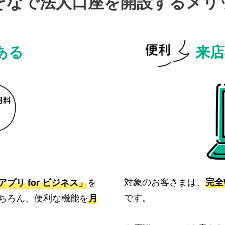
そなで法人口座を開設する
メリ
ある
来店
対象のお客さまは、
完全
プリ for ビジネス」
を
です。
ちろん、便利な機能を
月