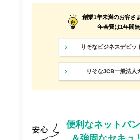
創業1年未満のお客さ
年会費は1年間
りそなビジネスデビッ
りそなJCB一般法人
便利なネットバ
＆
強固なセキュ