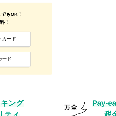
までもOK！
無料！
トカード
カード
ンキング
Pay-
リティ
税