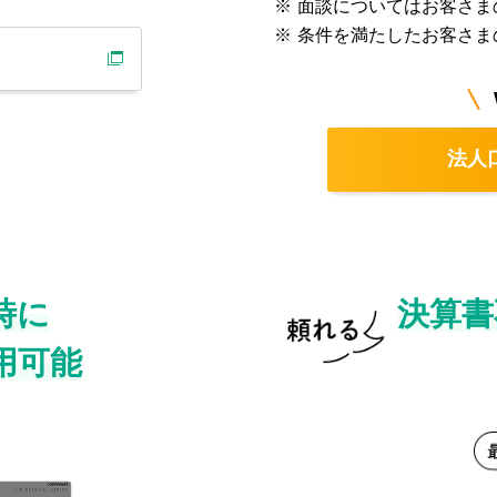
※
面談についてはお客さま
※
条件を満たしたお客さま
法人
時に
決算書
用可能