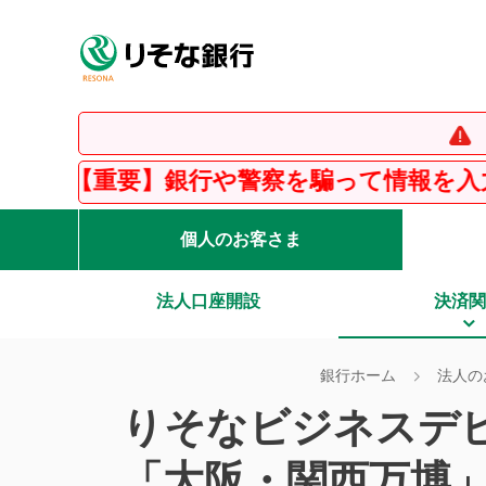
【重要】イ
銀行や警察を騙って情報を入力させる「フ
個人のお客さま
法人口座開設
決済関
銀行ホーム
法人の
りそなビジネスデ
「大阪・関西万博