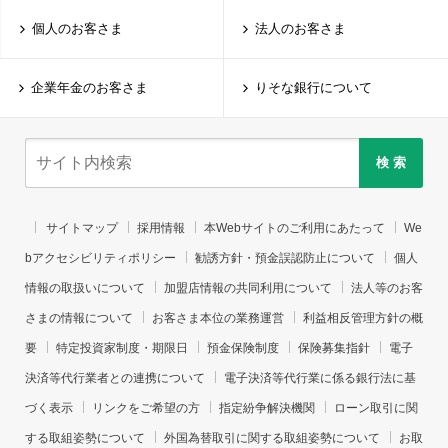
個人のお客さま
法人のお客さま
企業年金のお客さま
りそな銀行について
検 索
サイトマップ
採用情報
本Webサイトのご利用にあたって
We
bアクセシビリティポリシー
勧誘方針・預金誤認防止について
個人
情報の取扱いについて
加盟店情報の共同利用について
法人等のお客
さまの情報について
お客さま本位の業務運営
利益相反管理方針の概
要
特定投資家制度・期限日
預金保険制度
保険募集指針
電子
決済等代行業者との連携について
電子決済等代行業に係る銀行法に基
づく表示
リンクをご希望の方
指定紛争解決機関
ローン取引に関
する取組姿勢について
外国為替取引に関する取組姿勢について
お取