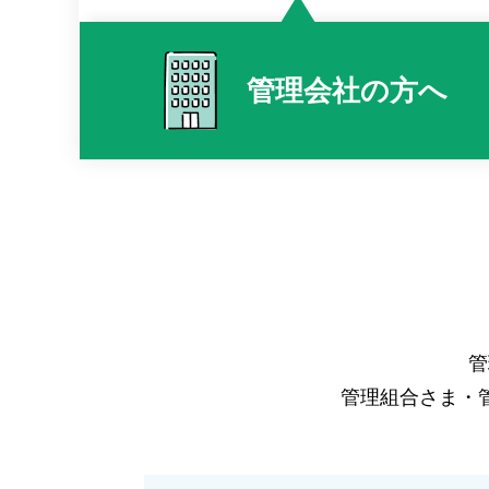
管理会社の
方へ
管
管理組合さま・