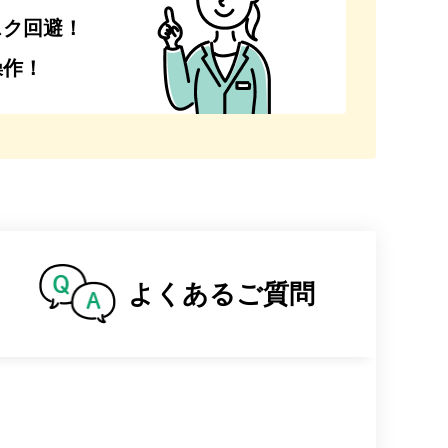
スク回避！
操作！
よくある
ご質問