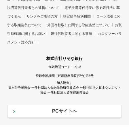
決済等代行業者との連携について
電子決済等代行業に係る銀行法に基
づく表示
リンクをご希望の方
指定紛争解決機関
ローン取引に関
する取組姿勢について
外国為替取引に関する取組姿勢について
お取
引時確認に関するお願い
銀行代理業者に関する事項
カスタマーハラ
スメント対応方針
株式会社りそな銀行
金融機関コード :
0010
登録金融機関 :
近畿財務局長(登金)第3号
加入協会 :
日本証券業協会 一般社団法人金融先物取引業協会 一般社団法人日本クレジット
協会 一般社団法人資産運用業協会
PCサイトへ