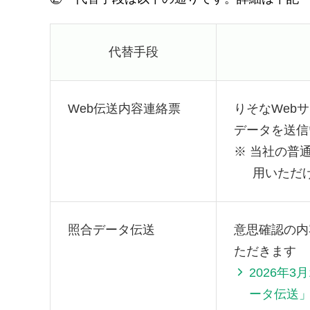
代替手段
Web伝送内容連絡票
りそなWeb
データを送信
※
当社の普
用いただ
照合データ伝送
意思確認の内
ただきます
2026年
ータ伝送