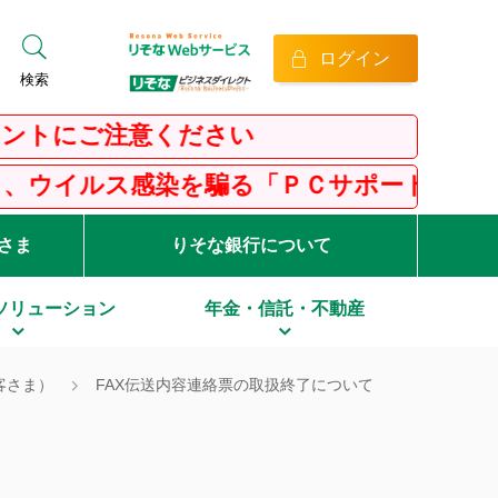
ログイン
検索
ご注意ください
感染を騙る「ＰＣサポート詐欺」等にご注意
客さま
りそな銀行について
ソリューション
年金・信託・不動産
客さま）
FAX伝送内容連絡票の取扱終了について