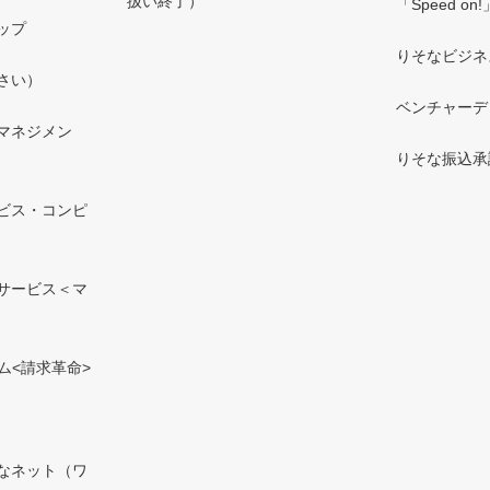
扱い終了）
「Speed on!
ップ
りそなビジネ
さい）
ベンチャーデ
マネジメン
りそな振込承
ビス・コンピ
サービス＜マ
ム<請求革命>
なネット（ワ