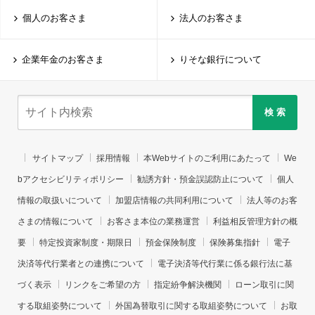
個人のお客さま
法人のお客さま
企業年金のお客さま
りそな銀行について
検 索
サイトマップ
採用情報
本Webサイトのご利用にあたって
We
bアクセシビリティポリシー
勧誘方針・預金誤認防止について
個人
情報の取扱いについて
加盟店情報の共同利用について
法人等のお客
さまの情報について
お客さま本位の業務運営
利益相反管理方針の概
要
特定投資家制度・期限日
預金保険制度
保険募集指針
電子
決済等代行業者との連携について
電子決済等代行業に係る銀行法に基
づく表示
リンクをご希望の方
指定紛争解決機関
ローン取引に関
する取組姿勢について
外国為替取引に関する取組姿勢について
お取