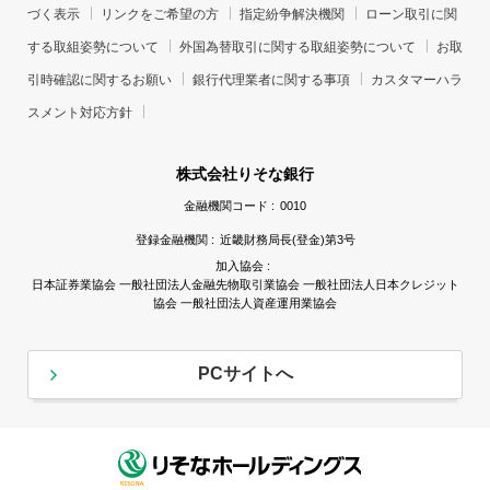
づく表示
リンクをご希望の方
指定紛争解決機関
ローン取引に関
する取組姿勢について
外国為替取引に関する取組姿勢について
お取
引時確認に関するお願い
銀行代理業者に関する事項
カスタマーハラ
スメント対応方針
株式会社りそな銀行
金融機関コード :
0010
登録金融機関 :
近畿財務局長(登金)第3号
加入協会 :
日本証券業協会 一般社団法人金融先物取引業協会 一般社団法人日本クレジット
協会 一般社団法人資産運用業協会
PCサイトへ