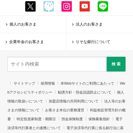
個人のお客さま
法人のお客さま
企業年金のお客さま
りそな銀行について
検 索
サイトマップ
採用情報
本Webサイトのご利用にあたって
We
bアクセシビリティポリシー
勧誘方針・預金誤認防止について
個人
情報の取扱いについて
加盟店情報の共同利用について
法人等のお客
さまの情報について
お客さま本位の業務運営
利益相反管理方針の概
要
特定投資家制度・期限日
預金保険制度
保険募集指針
電子
決済等代行業者との連携について
電子決済等代行業に係る銀行法に基