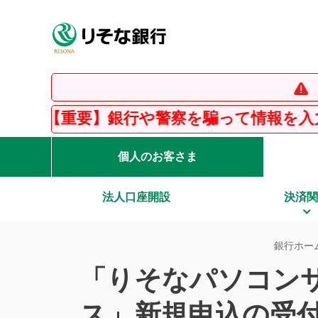
【重要
【重要】銀行や警察を騙って情報を入力させ
個人のお客さま
法人口座開設
決済関
銀行ホー
「りそなパソコン
ス」新規申込の受