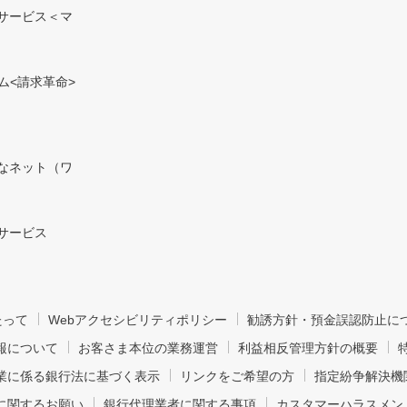
サービス＜マ
ム<請求革命>
なネット（ワ
サービス
たって
Webアクセシビリティポリシー
勧誘方針・預金誤認防止に
報について
お客さま本位の業務運営
利益相反管理方針の概要
業に係る銀行法に基づく表示
リンクをご希望の方
指定紛争解決機
に関するお願い
銀行代理業者に関する事項
カスタマーハラスメン