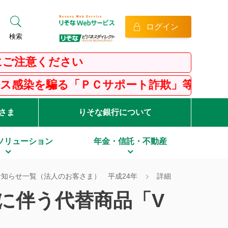
ログイン
検索
ください
騙る「ＰＣサポート詐欺」等にご注意くださ
客さま
りそな銀行について
ソリューション
年金・信託・不動産
お知らせ一覧（法人のお客さま） 平成24年
詳細
了に伴う代替商品「V