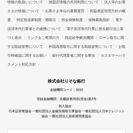
情報の取扱いについて
加盟店情報の共同利用について
法人等のお客
さまの情報について
お客さま本位の業務運営
利益相反管理方針の概
要
特定投資家制度・期限日
預金保険制度
保険募集指針
電子
決済等代行業者との連携について
電子決済等代行業に係る銀行法に基
づく表示
リンクをご希望の方
指定紛争解決機関
ローン取引に関
する取組姿勢について
外国為替取引に関する取組姿勢について
お取
引時確認に関するお願い
銀行代理業者に関する事項
カスタマーハラ
スメント対応方針
株式会社りそな銀行
金融機関コード :
0010
登録金融機関 :
近畿財務局長(登金)第3号
加入協会 :
日本証券業協会 一般社団法人金融先物取引業協会 一般社団法人日本クレジット
協会 一般社団法人資産運用業協会