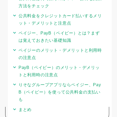
支払いとして使う場合、「最もお得なのはどの方法
方法をチェック
か」「どんなメリットがあるのか」など、意外に知ら
ない人も多いです。
公共料金をクレジットカード払いするメリ
ット・デメリットと注意点
そこで、今回は公共料金の支払いにお得な方法ととも
ペイジー、PayB（ペイビー）とは？まず
に、それぞれのメリット・デメリットについて解説し
は覚えておきたい基礎知識
ます。注意点も併せてご紹介しますので、ぜひ参考に
してください。
ペイジーのメリット・デメリットと利用時
の注意点
PayB（ペイビー）のメリット・デメリッ
トと利用時の注意点
りそなグループアプリならペイジー、Pay
B（ペイビー）を使って公共料金の支払い
も
まとめ