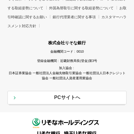
する取組姿勢について
外国為替取引に関する取組姿勢について
お取
引時確認に関するお願い
銀行代理業者に関する事項
カスタマーハラ
スメント対応方針
株式会社りそな銀行
金融機関コード :
0010
登録金融機関 :
近畿財務局長(登金)第3号
加入協会 :
日本証券業協会 一般社団法人金融先物取引業協会 一般社団法人日本クレジット
協会 一般社団法人資産運用業協会
PCサイトへ