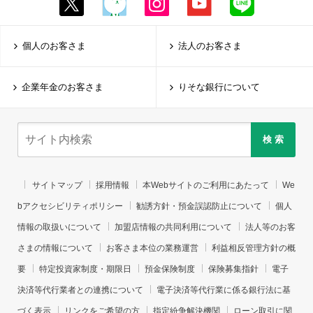
個人のお客さま
法人のお客さま
企業年金のお客さま
りそな銀行について
検 索
サイトマップ
採用情報
本Webサイトのご利用にあたって
We
bアクセシビリティポリシー
勧誘方針・預金誤認防止について
個人
情報の取扱いについて
加盟店情報の共同利用について
法人等のお客
さまの情報について
お客さま本位の業務運営
利益相反管理方針の概
要
特定投資家制度・期限日
預金保険制度
保険募集指針
電子
決済等代行業者との連携について
電子決済等代行業に係る銀行法に基
づく表示
リンクをご希望の方
指定紛争解決機関
ローン取引に関