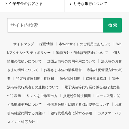
企業年金のお客さま
りそな銀行について
検 索
サイトマップ
採用情報
本Webサイトのご利用にあたって
We
bアクセシビリティポリシー
勧誘方針・預金誤認防止について
個人
情報の取扱いについて
加盟店情報の共同利用について
法人等のお客
さまの情報について
お客さま本位の業務運営
利益相反管理方針の概
要
特定投資家制度・期限日
預金保険制度
保険募集指針
電子
決済等代行業者との連携について
電子決済等代行業に係る銀行法に基
づく表示
リンクをご希望の方
指定紛争解決機関
ローン取引に関
する取組姿勢について
外国為替取引に関する取組姿勢について
お取
引時確認に関するお願い
銀行代理業者に関する事項
カスタマーハラ
スメント対応方針