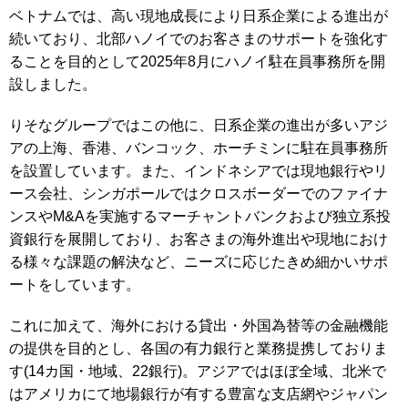
ベトナムでは、高い現地成長により日系企業による進出が
続いており、北部ハノイでのお客さまのサポートを強化す
ることを目的として2025年8月にハノイ駐在員事務所を開
設しました。
りそなグループではこの他に、日系企業の進出が多いアジ
アの上海、香港、バンコック、ホーチミンに駐在員事務所
を設置しています。また、インドネシアでは現地銀行やリ
ース会社、シンガポールではクロスボーダーでのファイナ
ンスやM&Aを実施するマーチャントバンクおよび独立系投
資銀行を展開しており、お客さまの海外進出や現地におけ
る様々な課題の解決など、ニーズに応じたきめ細かいサポ
ートをしています。
これに加えて、海外における貸出・外国為替等の金融機能
の提供を目的とし、各国の有力銀行と業務提携しておりま
す(14カ国・地域、22銀行)。アジアではほぼ全域、北米で
はアメリカにて地場銀行が有する豊富な支店網やジャパン