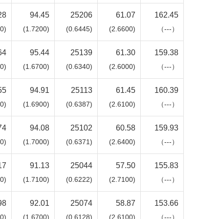
28
94.45
25206
61.07
162.45
0)
(1.7200)
(0.6445)
(2.6600)
（---）
64
95.44
25139
61.30
159.38
0)
(1.6700)
(0.6340)
(2.6000)
（---）
55
94.91
25113
61.45
160.39
0)
(1.6900)
(0.6387)
(2.6100)
（---）
74
94.08
25102
60.58
159.93
0)
(1.7000)
(0.6371)
(2.6400)
（---）
17
91.13
25044
57.50
155.83
0)
(1.7100)
(0.6222)
(2.7100)
（---）
98
92.01
25074
58.87
153.66
0)
(1.6700)
(0.6128)
(2.6100)
（---）