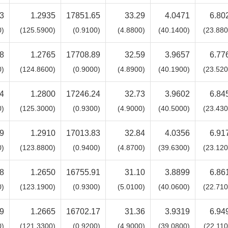
3
1.2935
17851.65
33.29
4.0471
6.80
0)
(125.5900)
(0.9100)
(4.8800)
(40.1400)
(23.880
8
1.2765
17708.89
32.59
3.9657
6.77
0)
(124.8600)
(0.9000)
(4.8900)
(40.1900)
(23.520
4
1.2800
17246.24
32.73
3.9602
6.84
0)
(125.3000)
(0.9300)
(4.9000)
(40.5000)
(23.430
9
1.2910
17013.83
32.84
4.0356
6.91
0)
(123.8800)
(0.9400)
(4.8700)
(39.6300)
(23.120
8
1.2650
16755.91
31.10
3.8899
6.86
0)
(123.1900)
(0.9300)
(5.0100)
(40.0600)
(22.710
9
1.2665
16702.17
31.36
3.9319
6.94
0)
(121.3300)
(0.9200)
(4.9000)
(39.0800)
(22.110