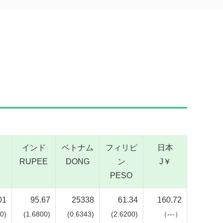
インド
ベトナム
フィリピ
日本
RUPEE
DONG
ン
J￥
PESO
01
95.67
25338
61.34
160.72
0)
(1.6800)
(0.6343)
(2.6200)
（---）