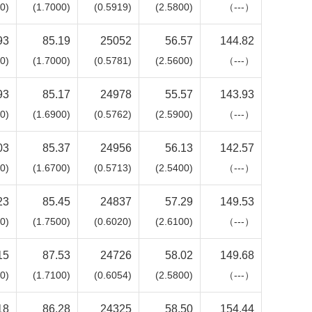
0)
(1.7000)
(0.5919)
(2.5800)
（---）
93
85.19
25052
56.57
144.82
0)
(1.7000)
(0.5781)
(2.5600)
（---）
93
85.17
24978
55.57
143.93
0)
(1.6900)
(0.5762)
(2.5900)
（---）
03
85.37
24956
56.13
142.57
0)
(1.6700)
(0.5713)
(2.5400)
（---）
23
85.45
24837
57.29
149.53
0)
(1.7500)
(0.6020)
(2.6100)
（---）
15
87.53
24726
58.02
149.68
0)
(1.7100)
(0.6054)
(2.5800)
（---）
18
86.28
24325
58.50
154.44