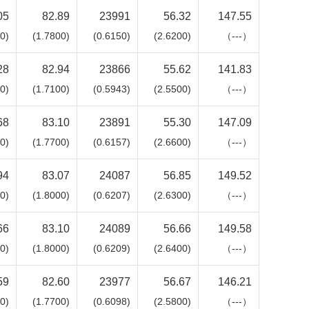
05
82.89
23991
56.32
147.55
0)
(1.7800)
(0.6150)
(2.6200)
（---）
28
82.94
23866
55.62
141.83
0)
(1.7100)
(0.5943)
(2.5500)
（---）
68
83.10
23891
55.30
147.09
0)
(1.7700)
(0.6157)
(2.6600)
（---）
94
83.07
24087
56.85
149.52
0)
(1.8000)
(0.6207)
(2.6300)
（---）
66
83.10
24089
56.66
149.58
0)
(1.8000)
(0.6209)
(2.6400)
（---）
59
82.60
23977
56.67
146.21
0)
(1.7700)
(0.6098)
(2.5800)
（---）