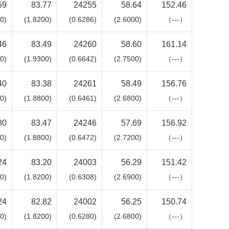
59
83.77
24255
58.64
152.46
0)
(1.8200)
(0.6286)
(2.6000)
（---）
46
83.49
24260
58.60
161.14
0)
(1.9300)
(0.6642)
(2.7500)
（---）
40
83.38
24261
58.49
156.76
0)
(1.8800)
(0.6461)
(2.6800)
（---）
80
83.47
24246
57.69
156.92
0)
(1.8800)
(0.6472)
(2.7200)
（---）
24
83.20
24003
56.29
151.42
0)
(1.8200)
(0.6308)
(2.6900)
（---）
24
82.82
24002
56.25
150.74
0)
(1.8200)
(0.6280)
(2.6800)
（---）