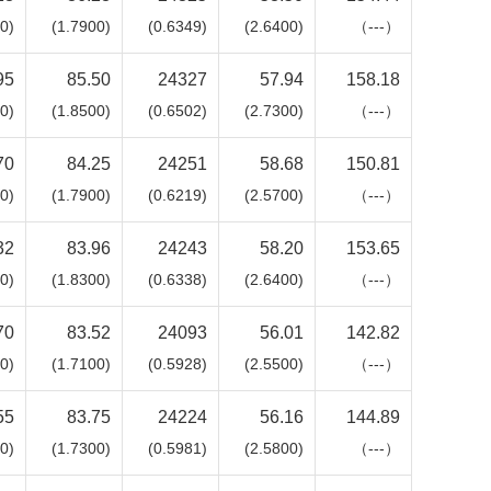
0)
(1.7900)
(0.6349)
(2.6400)
（---）
95
85.50
24327
57.94
158.18
0)
(1.8500)
(0.6502)
(2.7300)
（---）
70
84.25
24251
58.68
150.81
0)
(1.7900)
(0.6219)
(2.5700)
（---）
32
83.96
24243
58.20
153.65
0)
(1.8300)
(0.6338)
(2.6400)
（---）
70
83.52
24093
56.01
142.82
0)
(1.7100)
(0.5928)
(2.5500)
（---）
55
83.75
24224
56.16
144.89
0)
(1.7300)
(0.5981)
(2.5800)
（---）