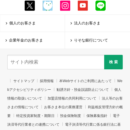
個人のお客さま
法人のお客さま
企業年金のお客さま
りそな銀行について
検 索
サイトマップ
採用情報
本Webサイトのご利用にあたって
We
bアクセシビリティポリシー
勧誘方針・預金誤認防止について
個人
情報の取扱いについて
加盟店情報の共同利用について
法人等のお客
さまの情報について
お客さま本位の業務運営
利益相反管理方針の概
要
特定投資家制度・期限日
預金保険制度
保険募集指針
電子
決済等代行業者との連携について
電子決済等代行業に係る銀行法に基