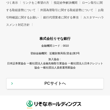
づく表示
リンクをご希望の方
指定紛争解決機関
ローン取引に関
する取組姿勢について
外国為替取引に関する取組姿勢について
お取
引時確認に関するお願い
銀行代理業者に関する事項
カスタマーハラ
スメント対応方針
株式会社りそな銀行
金融機関コード :
0010
登録金融機関 :
近畿財務局長(登金)第3号
加入協会 :
日本証券業協会 一般社団法人金融先物取引業協会 一般社団法人日本クレジット
協会 一般社団法人資産運用業協会
PCサイトへ