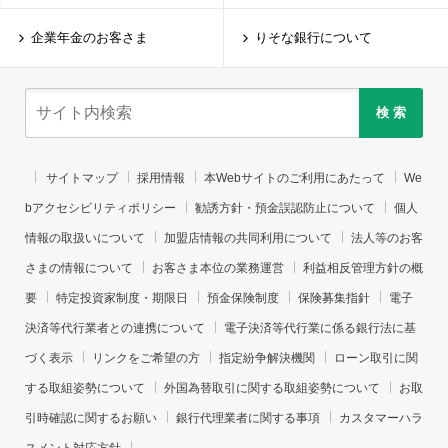
企業年金のお客さま
りそな銀行について
検 索
サイトマップ
採用情報
本Webサイトのご利用にあたって
We
bアクセシビリティポリシー
勧誘方針・預金誤認防止について
個人
情報の取扱いについて
加盟店情報の共同利用について
法人等のお客
さまの情報について
お客さま本位の業務運営
利益相反管理方針の概
要
特定投資家制度・期限日
預金保険制度
保険募集指針
電子
決済等代行業者との連携について
電子決済等代行業に係る銀行法に基
づく表示
リンクをご希望の方
指定紛争解決機関
ローン取引に関
する取組姿勢について
外国為替取引に関する取組姿勢について
お取
引時確認に関するお願い
銀行代理業者に関する事項
カスタマーハラ