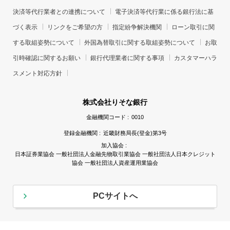
決済等代行業者との連携について
電子決済等代行業に係る銀行法に基
づく表示
リンクをご希望の方
指定紛争解決機関
ローン取引に関
する取組姿勢について
外国為替取引に関する取組姿勢について
お取
引時確認に関するお願い
銀行代理業者に関する事項
カスタマーハラ
スメント対応方針
株式会社りそな銀行
金融機関コード :
0010
登録金融機関 :
近畿財務局長(登金)第3号
加入協会 :
日本証券業協会 一般社団法人金融先物取引業協会 一般社団法人日本クレジット
協会 一般社団法人資産運用業協会
PCサイトへ