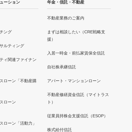
ューション
年金・信託・不動産
不動産業務のご案内
チング
まずは相談したい（CRE戦略支
援）
サルティング
入居一時金・前払家賃保全信託
ティ関連ファイナン
自社株承継信託
スローン「不動産購
アパート・マンションローン
不動産修繕資金信託（マイトラス
スローン
ト）
」
従業員持株会支援信託（ESOP）
スローン「活動力」
株式給付信託