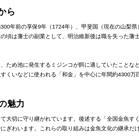
から
00年前の享保9年（1724年）、甲斐国（現在の山梨
末の頃は藩士の副業として、明治維新後は職を失った藩
と、ため池に発生するミジンコが餌に適していたことな
すくいなどに使われる「和金」を中心に年間約4300万
の魅力
って大切に守り継がれています。後述する「全国金魚す
でにぎわいます。これらの取り組みは金魚文化の継承だ