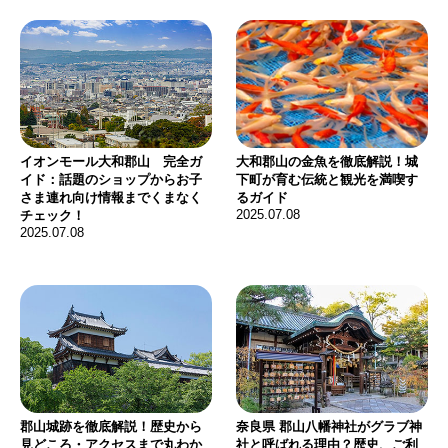
イオンモール大和郡山 完全ガ
大和郡山の金魚を徹底解説！城
イド：話題のショップからお子
下町が育む伝統と観光を満喫す
さま連れ向け情報までくまなく
るガイド
2025.07.08
チェック！
2025.07.08
郡山城跡を徹底解説！歴史から
奈良県 郡山八幡神社がグラブ神
見どころ・アクセスまで丸わか
社と呼ばれる理由？歴史、ご利