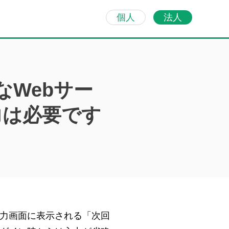
個人
法人
なWebサー
力は必要です
入力画面に表示される「次回