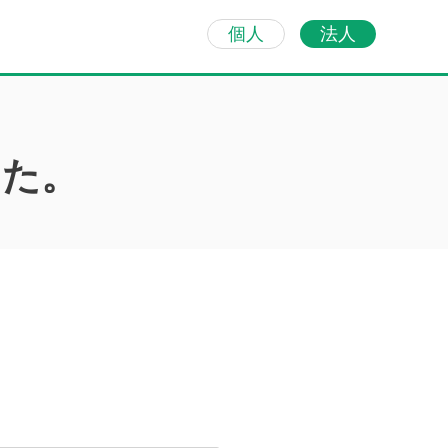
個人
法人
った。