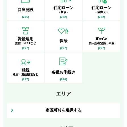
住宅ローン
住宅ローン
口座開設
- 新規 -
- 借換え -
(
276
)
(
272
)
(
272
)
資産運用
iDeCo
保険
投信・NISAなど
個人型確定拠出年金
(
277
)
(
277
)
(
277
)
相続
各種お手続き
遺言・遺産整理など
(
277
)
(
276
)
エリア
市区町村を選択する