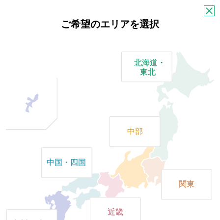
ご希望のエリアを選択
店舗・ATMのご案内
北海道・
東北
現在地に近いATM・店舗を地図から検索したり、店舗の営業時間
やご相談内容など、条件に合う店舗をお探しいただけます。
中部
中国・四国
関東
地図から探す
条件から探す
ご相談内容などから店舗をお探
しの方はこちら
近畿