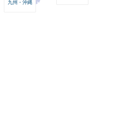
九州・沖縄
※
平日15時以降および土日祝日営業店舗は、お取扱い業務の制限
がございます
ATM手数料・取引時間や、移動店舗 りそな号、店舗異動・移転
等のお知らせ
グループ4銀行のATM相互利用についてのご案内
Click here for English-speaking people
条件から店舗を探す
店舗
ATM
銀行を選択