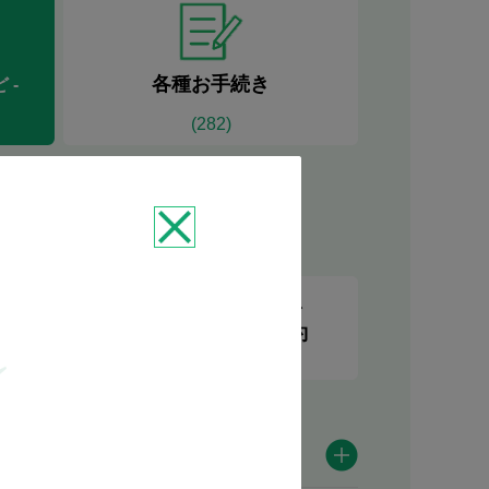
各種お手続き
ど
-
(
282
)
特徴
17
時以降も
WEBで
営業
来店予約
(
12
)
(
302
)