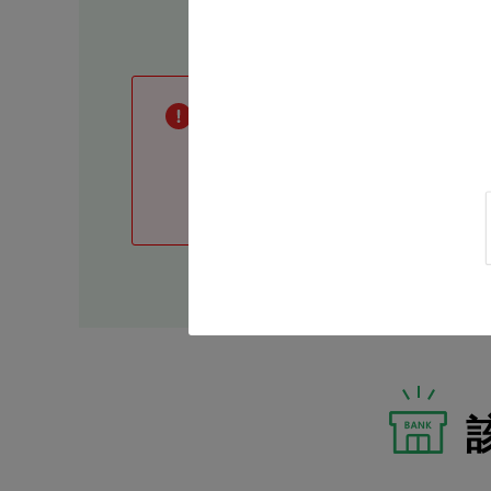
土・日・祝日や
17
時以降の営業につ
また掲載中の「セミナー・相談会」は
完全予約制）。
詳しくは、各支店へお問い合わせく