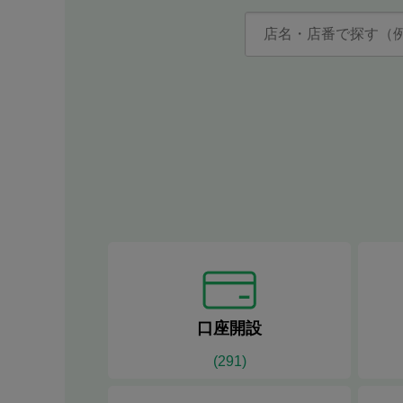
口座開設
(
291
)