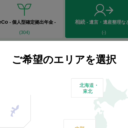
eCo
相続
-
個人型確定拠出年金
-
-
遺言・遺産整理な
(
304
)
(
-
)
ご来店日
ご希望のエリアを選択
平日
土・日・祝日
北海道・
東北
(
303
)
(
21
)