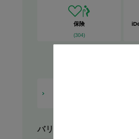
保険
iD
(
304
)
エリア
市区町村を選択する
バリアフリー設備等