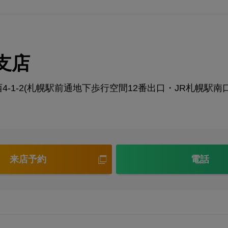
支店
-1-2(札幌駅前通地下歩行空間12番出口・JR札幌駅
来店予約
電話