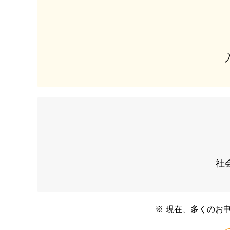
社
※
現在、多くのお