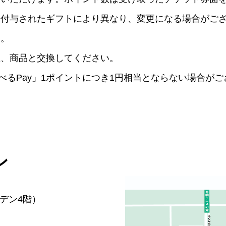
は付与されたギフトにより異なり、変更になる場合がご
す。
上、商品と交換してください。
x/えらべるPay」1ポイントにつき1円相当とならない場
。
ン
ーデン4階）