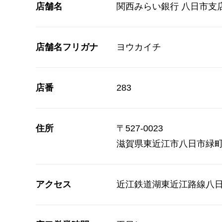
店舗名
関西みらい銀行 八日市支
店舗名フリガナ
ヨウカイチ
店番
283
住所
〒
527-0023
滋賀県
東近江市
八日市緑町
アクセス
近江鉄道湖東近江路線八日