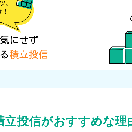
気にせず
る
積立投信
積立投信が
おすすめな理