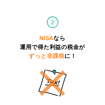
NISA
なら
運用で得た利益の税金が
ずっと非課税
に！