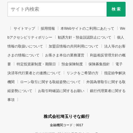
検 索
サイトマップ
採用情報
本Webサイトのご利用にあたって
We
bアクセシビリティポリシー
勧誘方針・預金誤認防止について
個人
情報の取扱いについて
加盟店情報の共同利用について
法人等のお客
さまの情報について
お客さま本位の業務運営
利益相反管理方針の概
要
特定投資家制度・期限日
預金保険制度
保険募集指針
電子
決済等代行業者との連携について
リンクをご希望の方
指定紛争解決
機関
ローン取引に関する取組姿勢について
外国為替取引に関する取
組姿勢について
お取引時確認に関するお願い
銀行代理業者に関する
事項
株式会社埼玉りそな銀行
金融機関コード :
0017