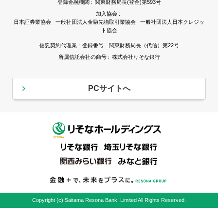
登録金融機関 :
関東財務局長(登金)第593号
加入協会 :
日本証券業協会 一般社団法人金融先物取引業協会 一般社団法人日本クレジッ
ト協会
信託契約代理業 :
登録番号 関東財務局長（代信）第22号
所属信託会社の商号 :
株式会社りそな銀行
PCサイトへ
Copyright (c) Saitama Resona Bank, Limited All Rights Reserved.