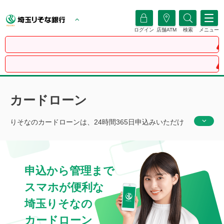
ログイン
店舗ATM
検索
メニュー
【重要
【7月31日
カードローン
りそなのカードローンは、24時間365日申込みいただけ
ます。更に、アプリなら最低限の入力項目で簡単。利用
限度額に合わせた金利が設定されており、利用限度額の
範囲内であればコンビニATMからも借入可能で使い道は
申込から管理まで
自由です。
スマホが便利な
埼玉
りそなの
カードローン