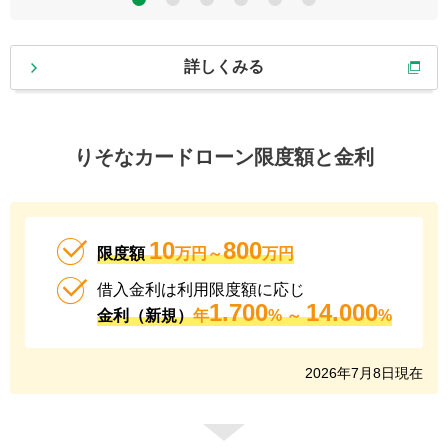
5
6
詳しくみる
りそなカードローン限度額と金利
10
800
限度額
万円～
万円
借入金利は利用限度額に応じ
1.700
14.000
金利（新規）
年
% ～
%
2026
年
7
月
8
日現在