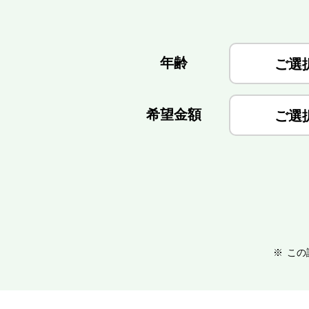
年齢
ご選
希望金額
ご選
※
この