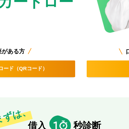
カードロー
座がある方
ロード（QRコード）
まずは、
借入
秒診断