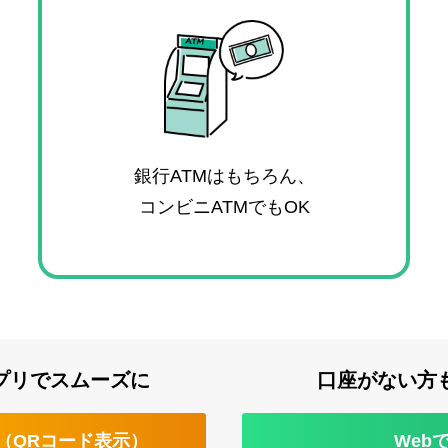
銀行ATMはもちろん、
コンビニATMでもOK
プリでスムーズに
口座がない方
（QRコード表示）
Web