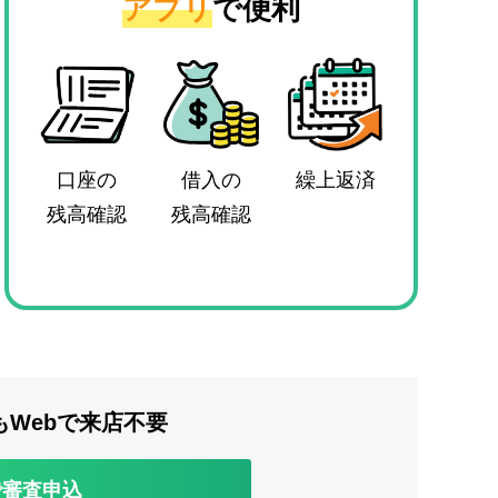
アプリ
で便利
口座の
借入の
繰上返済
残高確認
残高確認
もWebで来店不要
で審査申込