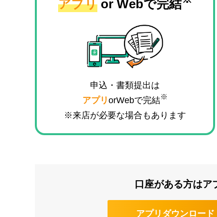
アプリ
or Webで完結
申込・書類提出は
※
アプリ
orWebで完結
※来店が必要な場合もあります
口座がある方はア
アプリダウンロード