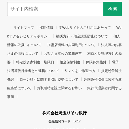
検 索
サイトマップ
採用情報
本Webサイトのご利用にあたって
We
bアクセシビリティポリシー
勧誘方針・預金誤認防止について
個人
情報の取扱いについて
加盟店情報の共同利用について
法人等のお客
さまの情報について
お客さま本位の業務運営
利益相反管理方針の概
要
特定投資家制度・期限日
預金保険制度
保険募集指針
電子
決済等代行業者との連携について
リンクをご希望の方
指定紛争解決
機関
ローン取引に関する取組姿勢について
外国為替取引に関する取
組姿勢について
お取引時確認に関するお願い
銀行代理業者に関する
事項
株式会社埼玉りそな銀行
金融機関コード :
0017