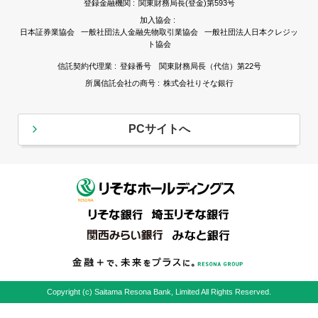
登録金融機関 :
関東財務局長(登金)第593号
加入協会 :
日本証券業協会 一般社団法人金融先物取引業協会 一般社団法人日本クレジッ
ト協会
信託契約代理業 :
登録番号 関東財務局長（代信）第22号
所属信託会社の商号 :
株式会社りそな銀行
PCサイトへ
Copyright (c) Saitama Resona Bank, Limited All Rights Reserved.