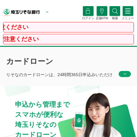
ログイン
店舗ATM
検索
メニュー
【
カードローン
りそなのカードローンは、24時間365日申込みいただけ
ます。更に、アプリなら最低限の入力項目で簡単。利用
限度額に合わせた金利が設定されており、利用限度額の
範囲内であればコンビニATMからも借入可能で使い道は
申込から管理まで
自由です。
スマホが便利な
埼玉
りそなの
カードローン