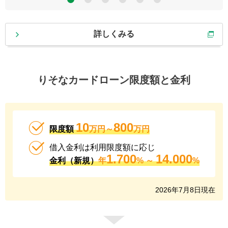
5
6
詳しくみる
りそなカードローン限度額と金利
10
800
限度額
万円～
万円
借入金利は利用限度額に応じ
1.700
14.000
金利（新規）
年
% ～
%
2026
年
7
月
8
日現在