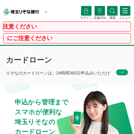
ログイン
店舗ATM
検索
メニュー
ださい
ください
カードローン
りそなのカードローンは、24時間365日申込みいただけ
ます。更に、アプリなら最低限の入力項目で簡単。利用
限度額に合わせた金利が設定されており、利用限度額の
範囲内であればコンビニATMからも借入可能で使い道は
申込から管理まで
自由です。
スマホが便利な
埼玉
りそなの
カードローン