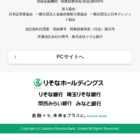
登録金融機関 :
関東財務局長(登金)第593号
加入協会 :
日本証券業協会 一般社団法人金融先物取引業協会 一般社団法人日本クレジッ
ト協会
信託契約代理業 :
登録番号 関東財務局長（代信）第22号
所属信託会社の商号 :
株式会社りそな銀行
PCサイトへ
Copyright (c) Saitama Resona Bank, Limited All Rights Reserved.