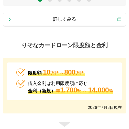
5
6
詳しくみる
りそなカードローン限度額と金利
10
800
限度額
万円～
万円
借入金利は利用限度額に応じ
1.700
14.000
金利（新規）
年
% ～
%
2026
年
7
月
8
日現在