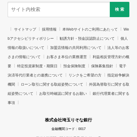
検 索
サイトマップ
採用情報
本Webサイトのご利用にあたって
We
bアクセシビリティポリシー
勧誘方針・預金誤認防止について
個人
情報の取扱いについて
加盟店情報の共同利用について
法人等のお客
さまの情報について
お客さま本位の業務運営
利益相反管理方針の概
要
特定投資家制度・期限日
預金保険制度
保険募集指針
電子
決済等代行業者との連携について
リンクをご希望の方
指定紛争解決
機関
ローン取引に関する取組姿勢について
外国為替取引に関する取
組姿勢について
お取引時確認に関するお願い
銀行代理業者に関する
事項
株式会社埼玉りそな銀行
金融機関コード :
0017