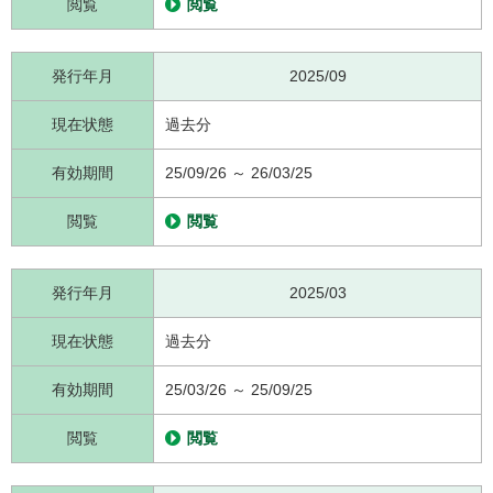
閲覧
閲覧
発行年月
2025/09
現在状態
過去分
有効期間
25/09/26 ～ 26/03/25
閲覧
閲覧
発行年月
2025/03
現在状態
過去分
有効期間
25/03/26 ～ 25/09/25
閲覧
閲覧