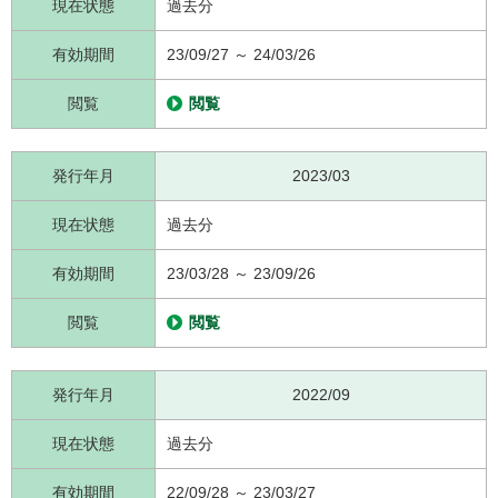
現在状態
過去分
有効期間
23/09/27 ～ 24/03/26
閲覧
閲覧
発行年月
2023/03
現在状態
過去分
有効期間
23/03/28 ～ 23/09/26
閲覧
閲覧
発行年月
2022/09
現在状態
過去分
有効期間
22/09/28 ～ 23/03/27